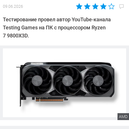
09.06.2026
Автор:
Сергей
Тестирование провел автор YouTube-канала
Калашников
Testing Games на ПК с процессором Ryzen
7 9800X3D.
AMD