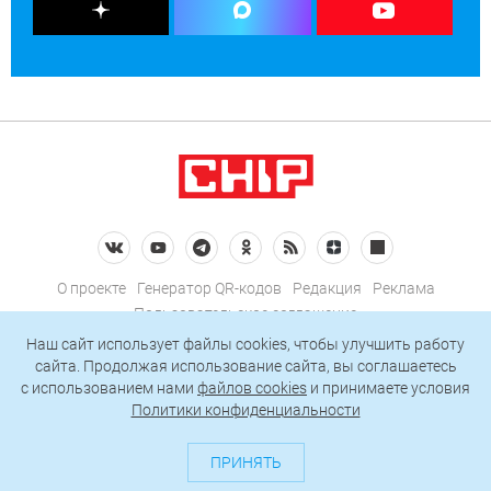
О проекте
Генератор QR-кодов
Редакция
Реклама
Пользовательское соглашение
Политика конфиденциальности
Наш сайт использует файлы cookies, чтобы улучшить работу
сайта. Продолжая использование сайта, вы соглашаетесь
Подписаться на рассылку
c использованием нами
файлов cookies
и принимаете условия
Политики конфиденциальности
© 2026 АО «БКМ», ОГРН 1027739494584, ИНН 7705056238
127018, Москва, ул. Полковая, д. 3, стр. 4, помещение I, комн. 23
ПРИНЯТЬ