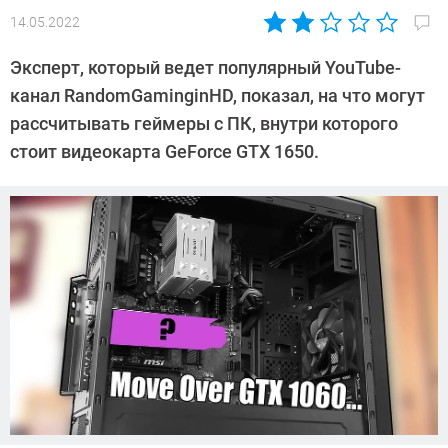
14.05.2022
Автор:
Сергей
Эксперт, который ведет популярный YouTube-
Калашников
канал RandomGaminginHD, показал, на что могут
рассчитывать геймеры с ПК, внутри которого
стоит видеокарта GeForce GTX 1650.