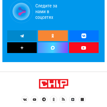
Следите за
нами в
соцсетях