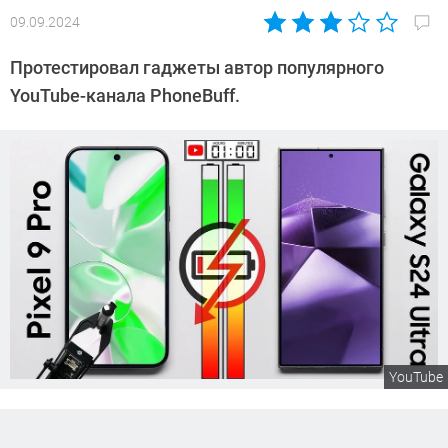
09.09.2024
Автор:
Сергей
Протестировал гаджеты автор популярного
Калашников
YouTube-канала PhoneBuff.
YouTube