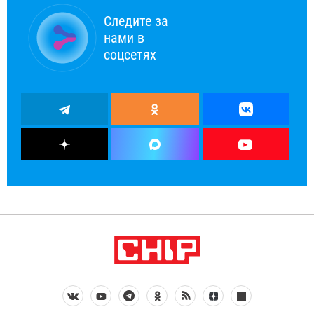
Следите за
нами в
соцсетях