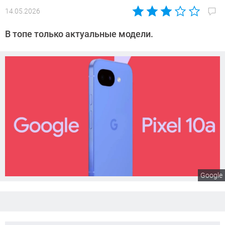
14.05.2026
Автор:
Сергей
В топе только актуальные модели.
Калашников
Google