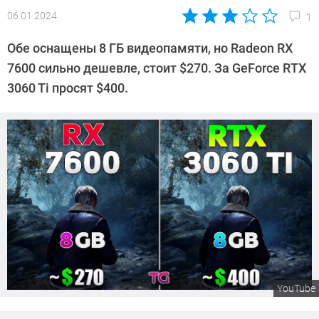
06.01.2024
1
Автор:
Сергей
Обе оснащены 8 ГБ видеопамяти, но Radeon RX
Калашников
7600 сильно дешевле, стоит $270. За GeForce RTX
3060 Ti просят $400.
YouTube