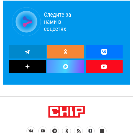
Следите за
нами в
соцсетях