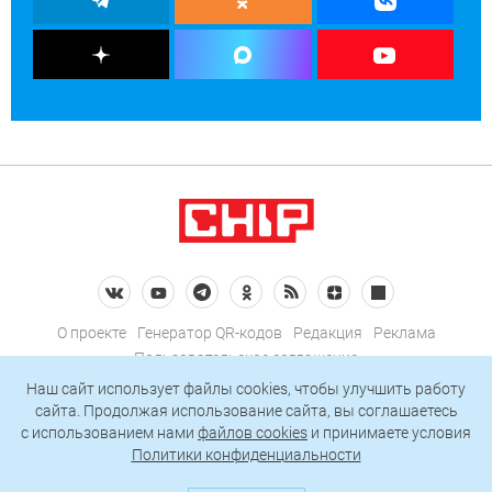
О проекте
Генератор QR-кодов
Редакция
Реклама
Пользовательское соглашение
Политика конфиденциальности
Наш сайт использует файлы cookies, чтобы улучшить работу
сайта. Продолжая использование сайта, вы соглашаетесь
Подписаться на рассылку
c использованием нами
файлов cookies
и принимаете условия
Политики конфиденциальности
© 2026 АО «БКМ», ОГРН 1027739494584, ИНН 7705056238