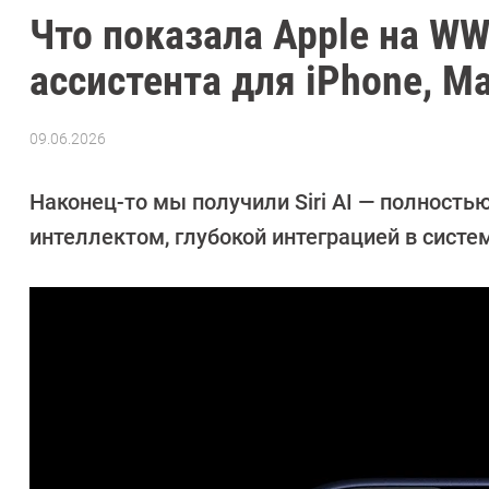
Что показала Apple на WW
ассистента для iPhone, Mac
09.06.2026
Автор:
Азиза
Довлатова
Наконец-то мы получили Siri AI — полност
интеллектом, глубокой интеграцией в систе