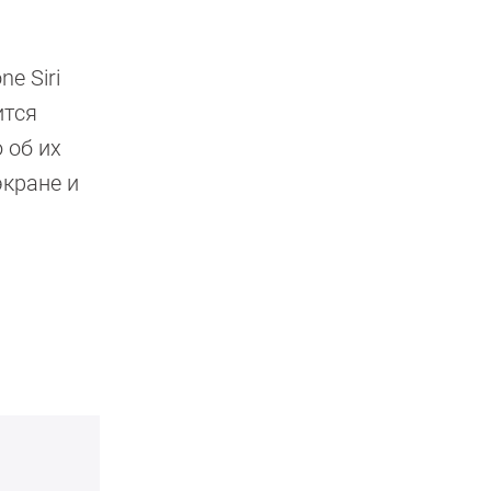
e Siri
ится
 об их
экране и