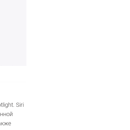
ght. Siri
онной
акже