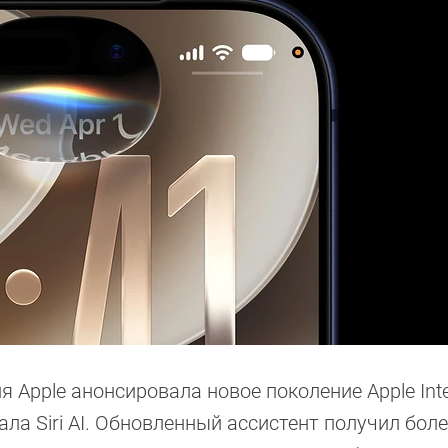
pple анонсировала новое поколение Apple Intel
а Siri AI. Обновленный ассистент получил бол