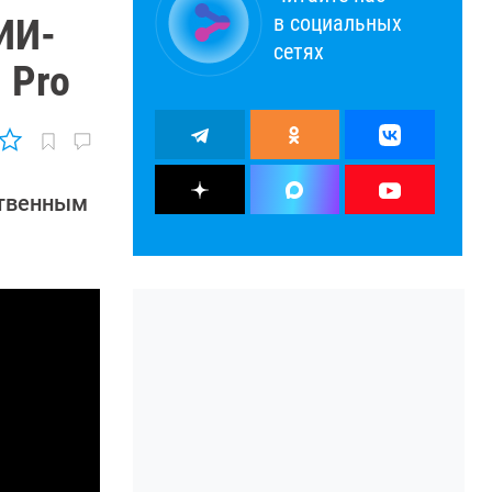
в социальных
ИИ-
сетях
 Pro
ственным