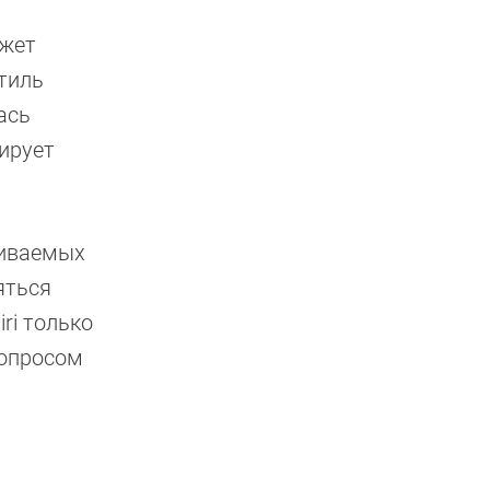
ожет
тиль
ась
ирует
живаемых
яться
ri только
вопросом