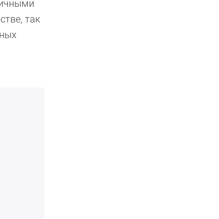
личными
стве, так
жных