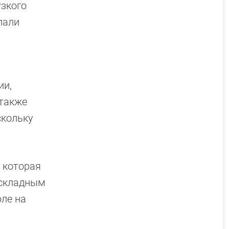
узкого
лали
ии,
 также
скольку
, которая
 складным
юле на