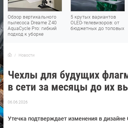
Обзор вертикального
5 крутых вариантов
пылесоса Dreame Z40
OLED-телевизоров: от
AquaCycle Pro: гибкий
бюджетных до топовых
подход к уборке
Новости
Чехлы для будущих флагм
в сети за месяцы до их в
06.06.2026
Автор:
Азиза
Довлатова
Утечка подтверждает изменения в дизайне Ga