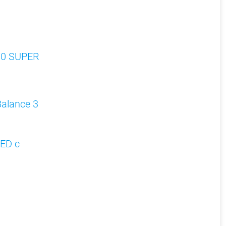
070 SUPER
alance 3
ED с