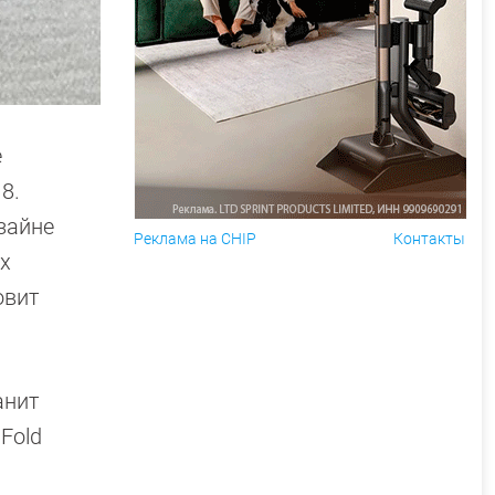
е
8.
зайне
Реклама на CHIP
Контакты
х
овит
анит
Fold
и