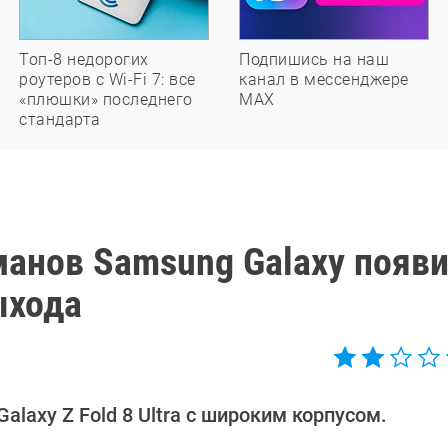
Топ-8 недорогих
Подпишись на наш
роутеров с Wi-Fi 7: все
канал в мессенджере
«плюшки» последнего
МАХ
стандарта
анов Samsung Galaxy появ
ыхода
laxy Z Fold 8 Ultra с широким корпусом.