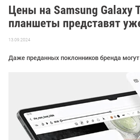
Цены на Samsung Galaxy 
планшеты представят уже
13.09.2024
Автор:
Азиза
Довлатова
Даже преданных поклонников бренда могут