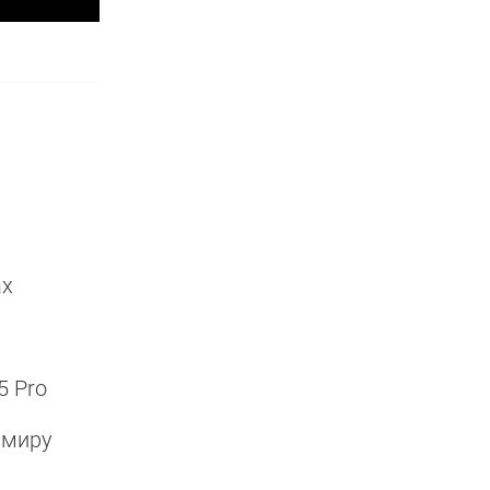
ах
15 Pro
у миру