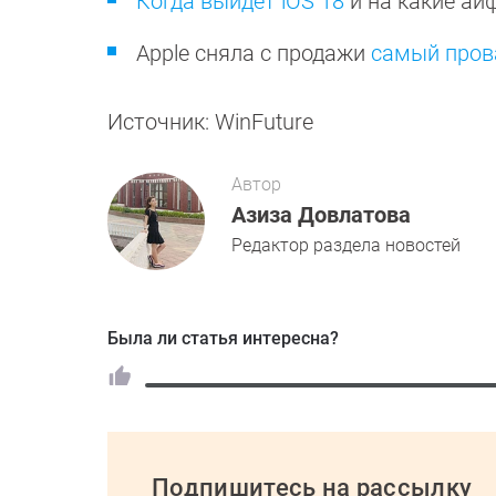
Когда выйдет iOS 18
и на какие ай
Apple сняла с продажи
самый пров
Источник: WinFuture
Автор
Азиза Довлатова
Редактор раздела новостей
Была ли статья интересна?
Подпишитесь на рассылку