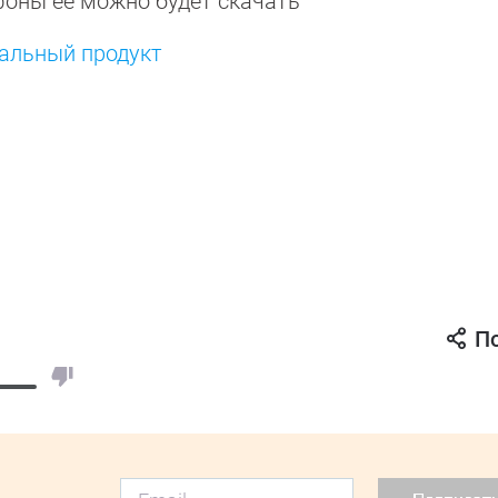
фоны её можно будет скачать
альный продукт
П