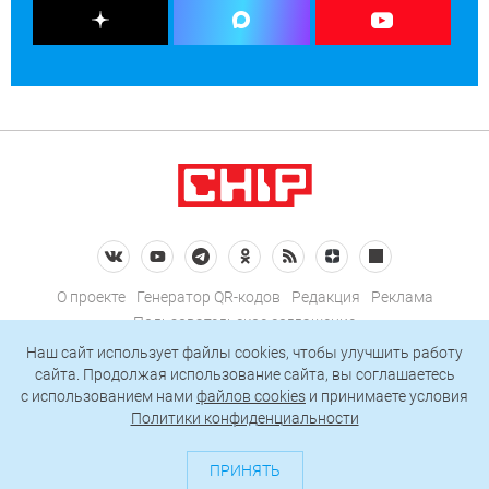
О проекте
Генератор QR-кодов
Редакция
Реклама
Пользовательское соглашение
Политика конфиденциальности
Наш сайт использует файлы cookies, чтобы улучшить работу
сайта. Продолжая использование сайта, вы соглашаетесь
Подписаться на рассылку
c использованием нами
файлов cookies
и принимаете условия
Политики конфиденциальности
© 2026 АО «БКМ», ОГРН 1027739494584, ИНН 7705056238
127018, Москва, ул. Полковая, д. 3, стр. 4, помещение I, комн. 23
ПРИНЯТЬ