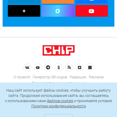
О проекте
Генератор QR-кодов
Редакция
Реклама
Пользовательское соглашение
Политика конфиденциальности
Наш сайт использует файлы cookies, чтобы улучшить работу
сайта. Продолжая использование сайта, вы соглашаетесь
Подписаться на рассылку
c использованием нами
файлов cookies
и принимаете условия
Политики конфиденциальности
© 2026 АО «БКМ», ОГРН 1027739494584, ИНН 7705056238
127018, Москва, ул. Полковая, д. 3, стр. 4, помещение I, комн. 23