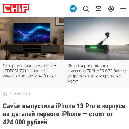
Обзор вертикального
Топ-8 недорогих роутеров с Wi-
пылесоса TROUVER G70 Detect:
Fi 7: все «плюшки» последнего
убирается так, как другие не
стандарта
могут
Новости
Caviar выпустила iPhone 13 Pro в корпусе
из деталей первого iPhone — стоит от
424 000 рублей