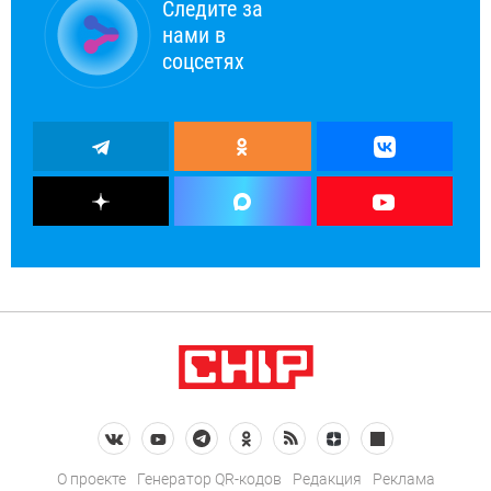
Следите за
нами в
соцсетях
О проекте
Генератор QR-кодов
Редакция
Реклама