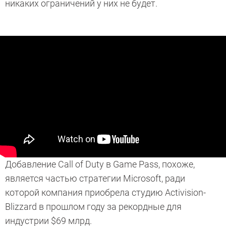
никаких ограничений у них не будет.
Добавление Call of Duty в Game Pass, похоже,
является частью стратегии Microsoft, ради
которой компания приобрела студию Activision-
Blizzard в прошлом году за рекордные для
индустрии $69 млрд.