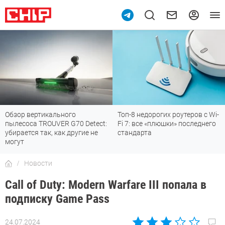
Обзор вертикального
Топ-8 недорогих роутеров с Wi-
пылесоса TROUVER G70 Detect:
Fi 7: все «плюшки» последнего
убирается так, как другие не
стандарта
могут
Новости
Call of Duty: Modern Warfare III попала в
подписку Game Pass
24.07.2024