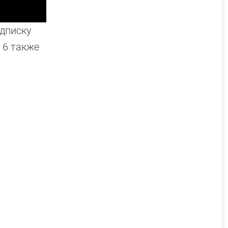
одписку
s 6 также
х