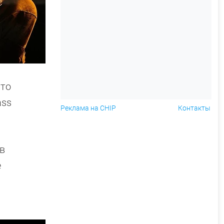
что
ass
Реклама на CHIP
Контакты
 в
е