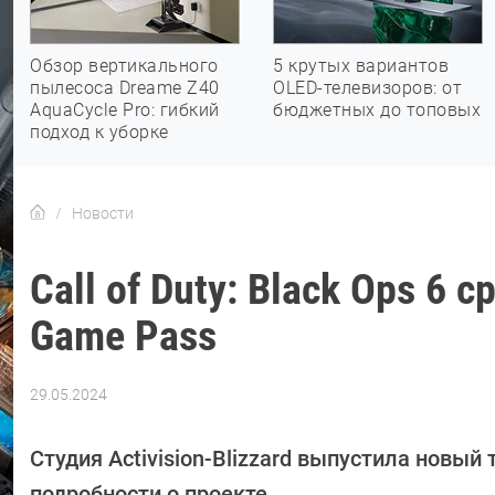
Обзор вертикального
5 крутых вариантов
пылесоса Dreame Z40
OLED-телевизоров: от
AquaCycle Pro: гибкий
бюджетных до топовых
подход к уборке
Новости
Call of Duty: Black Ops 6 
Game Pass
29.05.2024
Автор:
Азиза
Довлатова
Студия Activision-Blizzard выпустила новы
подробности о проекте.