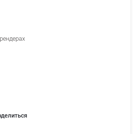
5
 рендерах
оделиться