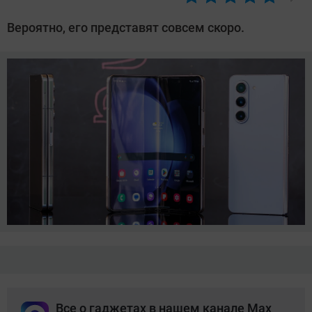
Автор:
Азиза
Вероятно, его представят совсем скоро.
Довлатова
Все о гаджетах в нашем канале Max