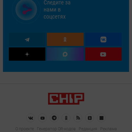
Следите за
нами в
соцсетях
О проекте
Генератор QR-кодов
Редакция
Реклама