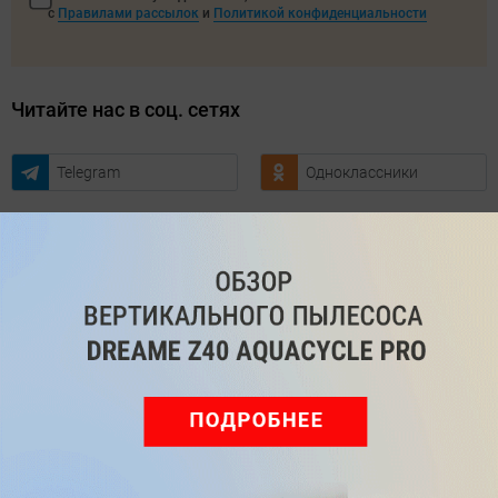
с
Правилами рассылок
и
Политикой конфиденциальности
Читайте нас в соц. сетях
Telegram
Одноклассники
ВКонтакте
Дзен
Max
YouTube
Комментарии
Написать
Мы знаем, вам есть что сказать!