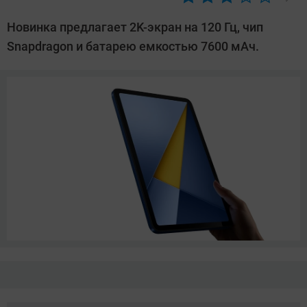
Автор:
Азиза
Новинка предлагает 2K-экран на 120 Гц, чип
Довлатова
Snapdragon и батарею емкостью 7600 мАч.