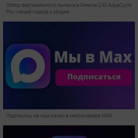
Обзор вертикального пылесоса Dreame Z40 AquaCycle
Pro: гибкий подход к уборке
Подпишись на наш канал в мессенджере МАХ