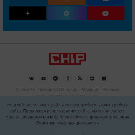
О проекте
Генератор QR-кодов
Редакция
Реклама
Пользовательское соглашение
Политика конфиденциальности
Наш сайт использует файлы cookies, чтобы улучшить работу
сайта. Продолжая использование сайта, вы соглашаетесь
Подписаться на рассылку
c использованием нами
файлов cookies
и принимаете условия
Политики конфиденциальности
© 2026 АО «БКМ», ОГРН 1027739494584, ИНН 7705056238