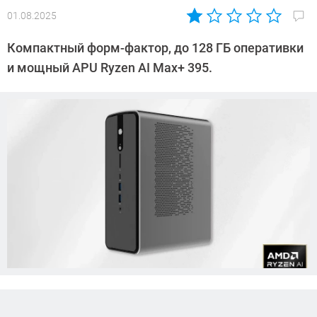
01.08.2025
Автор:
Азиза
Компактный форм-фактор, до 128 ГБ оперативки
Довлатова
и мощный APU Ryzen AI Max+ 395.