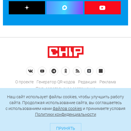
О проекте
Генератор QR-кодов
Редакция
Реклама
Пользовательское соглашение
Политика конфиденциальности
Наш сайт использует файлы cookies, чтобы улучшить работу
сайта. Продолжая использование сайта, вы соглашаетесь
Подписаться на рассылку
c использованием нами
файлов cookies
и принимаете условия
Политики конфиденциальности
© 2026 АО «БКМ», ОГРН 1027739494584, ИНН 7705056238
127018, Москва, ул. Полковая, д. 3, стр. 4, помещение I, комн. 23
ПРИНЯТЬ