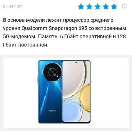
07.04.2022
Автор:
Павел
В основе модели лежит процессор среднего
Кошик
уровня Qualcomm Snapdragon 695 со встроенным
5G-модемом. Память: 6 Гбайт оперативной и 128
Гбайт постоянной.