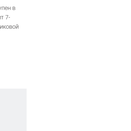
упен в
т 7-
пиковой