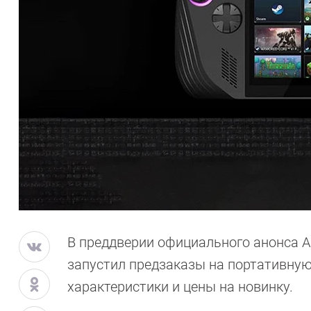
В преддверии официального анонса A
запустил предзаказы на портативную 
характеристики и цены на новинку.