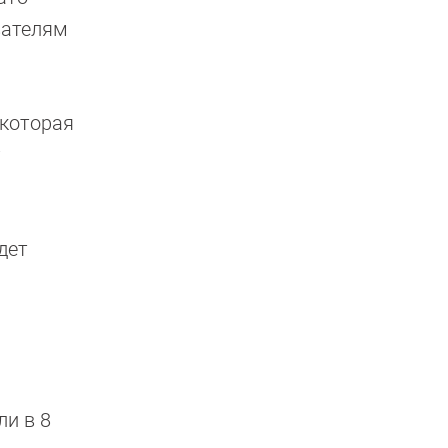
вателям
 которая
y
дет
и в 8