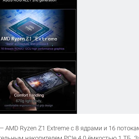
— AMD Ryzen Z1 Extreme с 8 ядрами и 16 потока
тельным накопителем PCIe 4.0 ёмкостью 1 ТБ. З