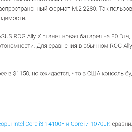
распространенный формат M.2 2280. Так пользо
одимости.
US ROG Ally X станет новая батарея на 80 Втч,
втономности. Для сравнения в обычном ROG All
ее в $1150, но ожидается, что в США консоль бу
оры Intel Core i3-14100F и Core i7-10700K
сравнил