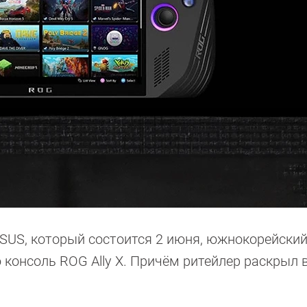
SUS, который состоится 2 июня, южнокорейски
консоль ROG Ally X. Причём ритейлер раскрыл 