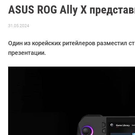
ASUS ROG Ally X предста
31.05.2024
Автор:
Азиза
Довлатова
Один из корейских ритейлеров разместил ст
презентации.