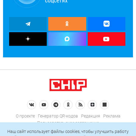
соцсетях
О проекте
Генератор QR-кодов
Редакция
Реклама
Пользовательское соглашение
Политика конфиденциальности
Наш сайт использует файлы cookies, чтобы улучшить работу