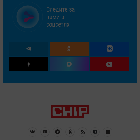
Следите за
нами в
соцсетях