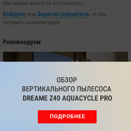
Мы знаем, вам есть что сказать!
Войдите
Зарегистрируйтесь
или
, чтобы
оставить комментарий
Рекомендуем