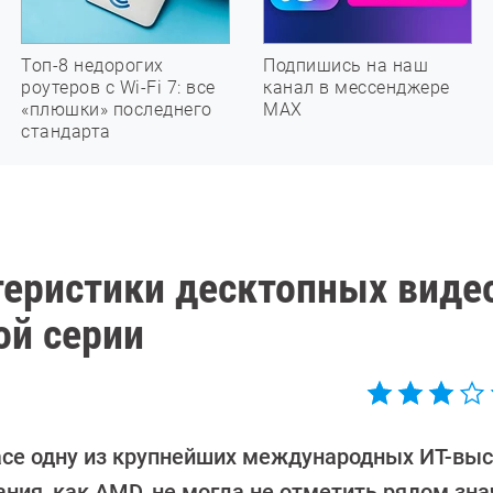
Топ-8 недорогих
Подпишись на наш
роутеров с Wi-Fi 7: все
канал в мессенджере
«плюшки» последнего
МАХ
стандарта
еристики десктопных виде
ой серии
асе одну из крупнейших международных ИТ-вы
ания, как AMD, не могла не отметить рядом зн