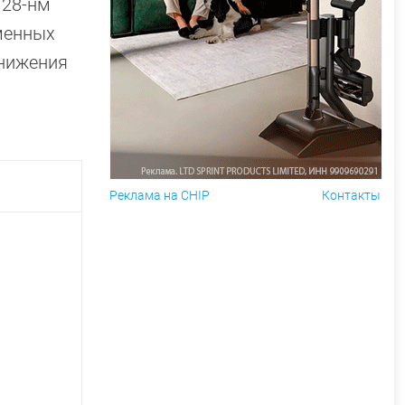
 28-нм
менных
снижения
Реклама на CHIP
Контакты