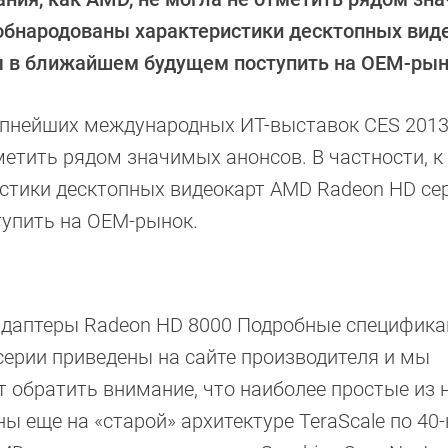
 обнародованы характеристики десктопных вид
ы в ближайшем будущем поступить на OEM-рын
рупнейших международных ИТ-выставок CES 2013
метить рядом значимых анонсов. В частности, к
тики десктопных видеокарт AMD Radeon HD сер
упить на OEM-рынок.
адаптеры Radeon HD 8000 Подробные специфика
ерии приведены на сайте производителя и мы
т обратить внимание, что наиболее простые из 
ы еще на «старой» архитектуре TeraScale по 40