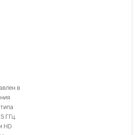
авлен в
ения
 типа
5 ГГц.
и HD