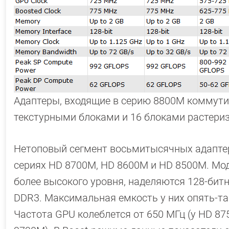
Адаптеры, входящие в серию 8800M коммутир
текстурными блоками и 16 блоками растериз
Нетоповый сегмент восьмитысячных адаптер
сериях HD 8700M, HD 8600M и HD 8500M. Мод
более высокого уровня, наделяются 128-бит
DDR3. Максимальная емкость у них опять-так
Частота GPU колеблется от 650 МГц (у HD 87