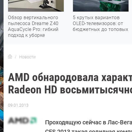
Обзор вертикального
5 крутых вариантов
пылесоса Dreame Z40
OLED-телевизоров: от
AquaCycle Pro: гибкий
бюджетных до топовых
подход к уборке
Новости
AMD обнародовала характ
Radeon HD восьмитысячн
09.01.2013
Автор:
CHIP
Проходящую сейчас в Лас-Вег
CES 2013 такая солидная комп