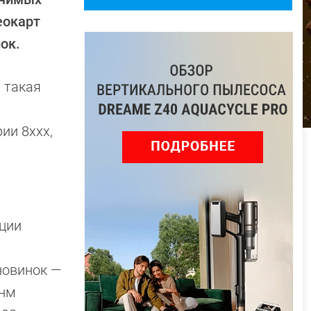
еокарт
ок.
 такая
ии 8xxx,
ции
новинок —
-нм