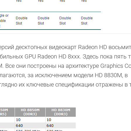
ерсий десктопных видеокарт Radeon HD восьми
бильных GPU Radeon HD 8xxx. Здесь пока пять 
 Все они построены на архитектуре Graphics Cor
лагаются, за исключением модели HD 8830M, в
глядно их ключевые спецификации отражены в 