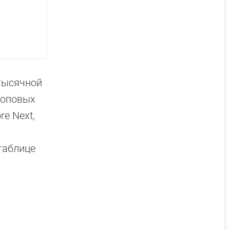
тысячной
топовых
e Next,
таблице