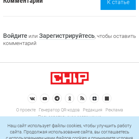
Комментарии
К статье
Войдите
Зарегистрируйтесь
или
, чтобы оставить
комментарий
О проекте
Генератор QR-кодов
Редакция
Реклама
Пользовательское соглашение
Политика конфиденциальности
Наш сайт использует файлы cookies, чтобы улучшить работу
сайта. Продолжая использование сайта, вы соглашаетесь
Подписаться на рассылку
c использованием нами
файлов cookies
и принимаете условия