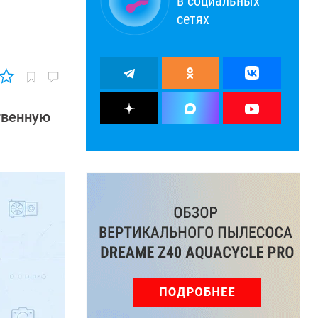
в социальных
сетях
твенную