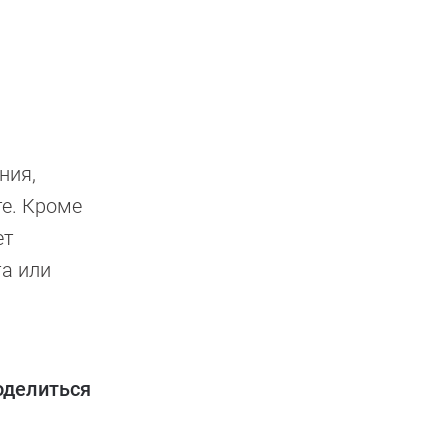
ния,
те. Кроме
ет
та или
оделиться