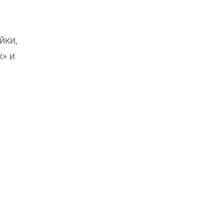
йки,
» и