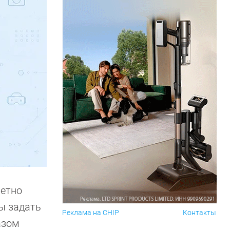
метно
бы задать
Реклама на CHIP
Контакты
азом