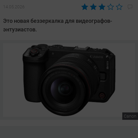
14.05.2026
Автор:
Сергей
Это новая беззеркалка для видеографов-
Калашников
энтузиастов.
Canon