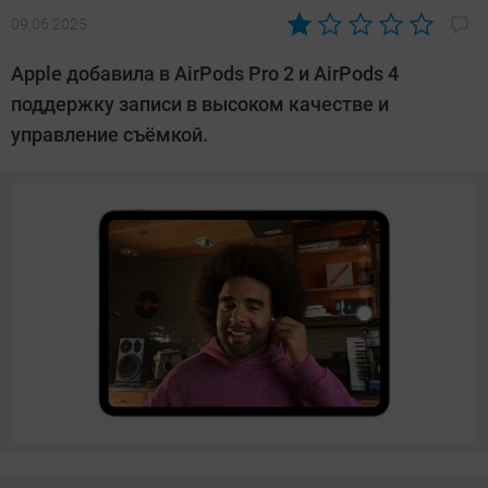
09.06.2025
Автор:
Азиза
Apple добавила в AirPods Pro 2 и AirPods 4
Довлатова
поддержку записи в высоком качестве и
управление съёмкой.