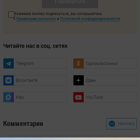
Подписаться
Нажимая кнопку подписаться, вы соглашаетесь
с
Правилами рассылок
и
Политикой конфиденциальности
Читайте нас в соц. сетях
Telegram
Одноклассники
ВКонтакте
Дзен
Max
YouTube
Комментарии
Написать