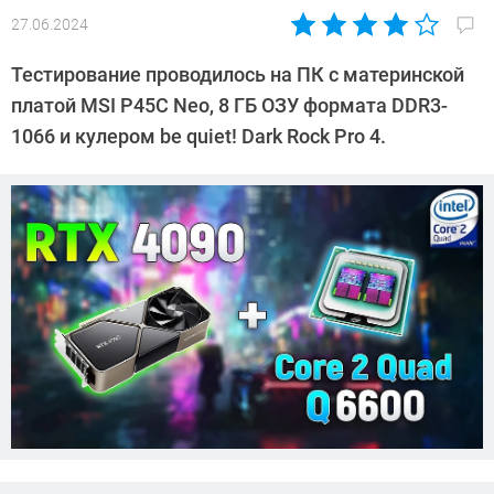
27.06.2024
Автор:
Сергей
Тестирование проводилось на ПК с материнской
Калашников
платой MSI P45C Neo, 8 ГБ ОЗУ формата DDR3-
1066 и кулером be quiet! Dark Rock Pro 4.