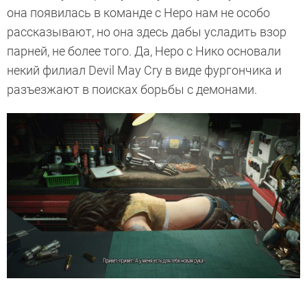
она появилась в команде с Неро нам не особо
рассказывают, но она здесь дабы усладить взор
парней, не более того. Да, Неро с Нико основали
некий филиал Devil May Cry в виде фургончика и
разъезжают в поисках борьбы с демонами.