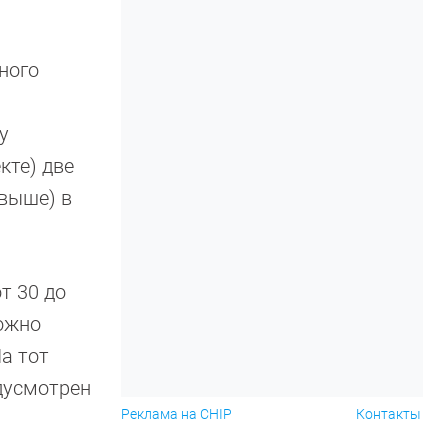
ного
у
кте) две
 выше) в
т 30 до
можно
а тот
едусмотрен
Реклама на CHIP
Контакты