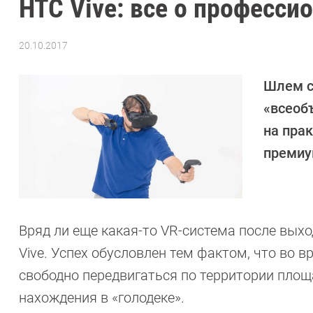
HTC Vive: все о професс
20.10.2017
Автор:
Петр
Давыдов
Шлем с
«всеоб
на пра
премиу
Вряд ли еще какая-то VR-система после выхо
Vive. Успех ­обусловлен тем фактом, что во
свободно передвигаться по территории площ
нахождения в «голодеке».