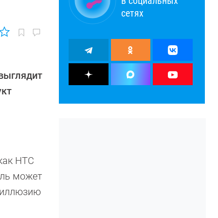
в социальных
сетях
 выглядит
укт
 как HTC
ель может
т иллюзию