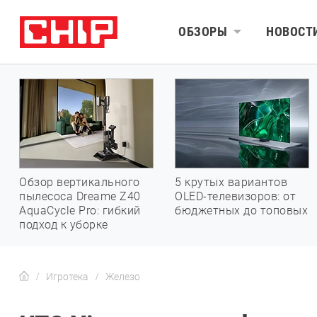
ОБЗОРЫ
НОВОСТ
Обзор вертикального
5 крутых вариантов
пылесоса Dreame Z40
OLED-телевизоров: от
AquaCycle Pro: гибкий
бюджетных до топовых
подход к уборке
Игротека
Железо