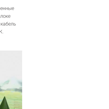
ненные
блоке
 кабель
К.