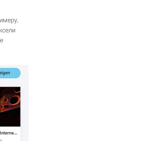
имеру,
ксели
не