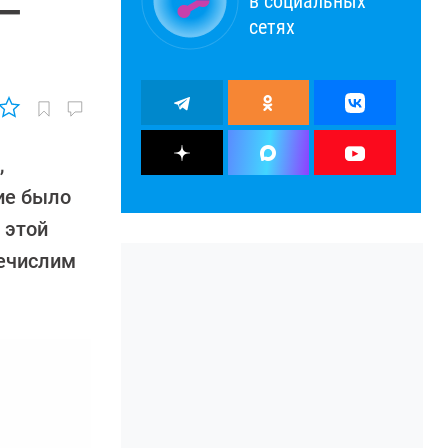
в социальных
 —
сетях
,
ие было
 этой
речислим