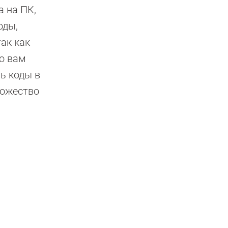
а на ПК,
оды,
ак как
то вам
ь коды в
ножество