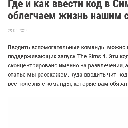
Где и как ввести код в Си
облегчаем жизнь нашим 
29.02.2024
Автор:
Валентин
Забубенин
Вводить вспомогательные команды можно не
поддерживающих запуск The Sims 4. Эти ко
сконцентрировано именно на развлечении, а
статье мы расскажем, куда вводить чит-код
все полезные команды, которые вам обязат