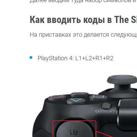
Далее вводим туда набор символов и
Как вводить коды в The S
На приставках это делается следующ
PlayStation 4: L1+L2+R1+R2