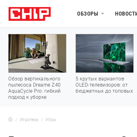
ОБЗОРЫ
НОВОСТ
Обзор вертикального
5 крутых вариантов
пылесоса Dreame Z40
OLED-телевизоров: от
AquaCycle Pro: гибкий
бюджетных до топовых
подход к уборке
Игротека
Игры