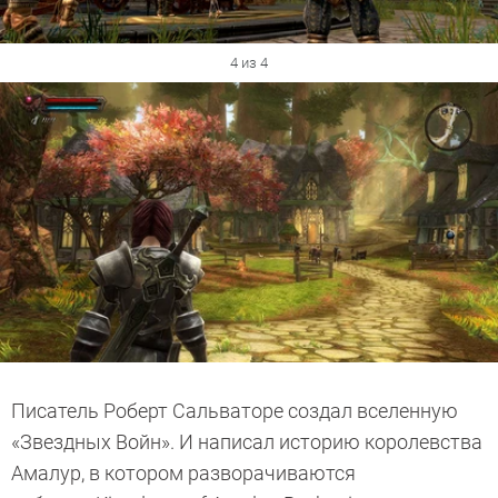
4 из 4
Писатель Роберт Сальваторе создал вселенную
«Звездных Войн». И написал историю королевства
Амалур, в котором разворачиваются