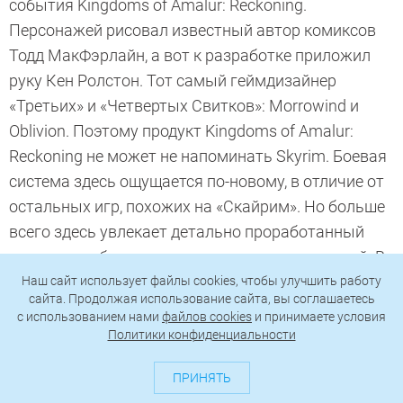
события Kingdoms of Amalur: Reckoning.
Персонажей рисовал известный автор комиксов
Тодд МакФэрлайн, а вот к разработке приложил
руку Кен Ролстон. Тот самый геймдизайнер
«Третьих» и «Четвертых Свитков»: Morrowind и
Oblivion. Поэтому продукт Kingdoms of Amalur:
Reckoning не может не напоминать Skyrim. Боевая
система здесь ощущается по-новому, в отличие от
остальных игр, похожих на «Скайрим». Но больше
всего здесь увлекает детально проработанный
мир и подробная система прокачки персонажей. В
геймплейном плане Kingdoms of Amalur: Reckoning,
Наш сайт использует файлы cookies, чтобы улучшить работу
сайта. Продолжая использование сайта, вы соглашаетесь
конечно же, беднее «Пятых Свитков», но внимания
c использованием нами
файлов cookies
и принимаете условия
определенно заслуживает.
Политики конфиденциальности
ПРИНЯТЬ