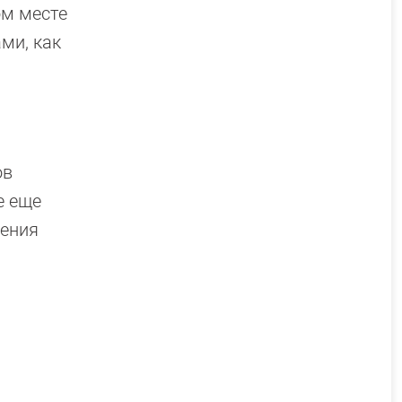
ом месте
ми, как
ов
е еще
дения