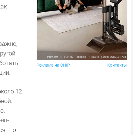
как
важно,
Другой
ботать
Реклама на CHIP
Контакты
ции.
около 12
бной.
о.
енц-
ся. По