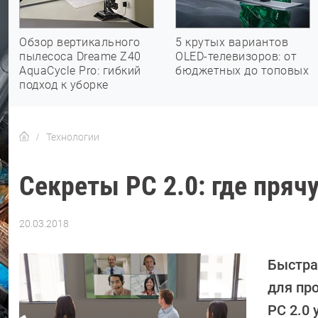
Обзор вертикального
5 крутых вариантов
пылесоса Dreame Z40
OLED-телевизоров: от
AquaCycle Pro: гибкий
бюджетных до топовых
подход к уборке
Технологии
Секреты PC 2.0: где пря
20.03.2018
Автор:
Ольга
Дмитриева
Быстра
для пр
PC 2.0