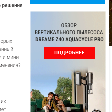
е решения
торых
ченный
и и мини-
менения?
 их
яет