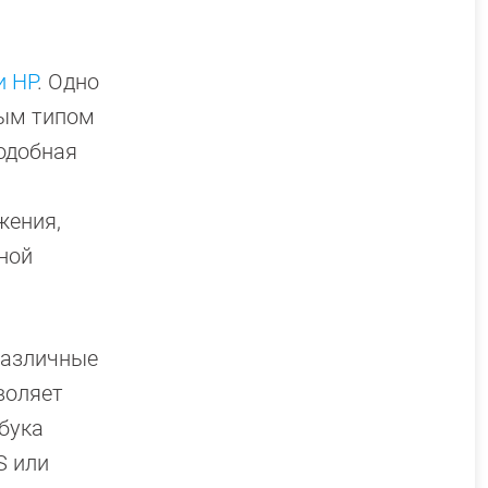
и HP
. Одно
бым типом
одобная
жения,
ной
различные
воляет
бука
S или