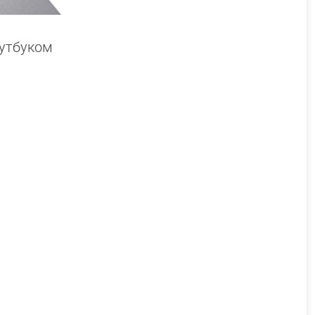
оутбуком