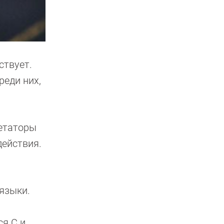
ствует.
реди них,
етаторы
действия.
языки.
я C и