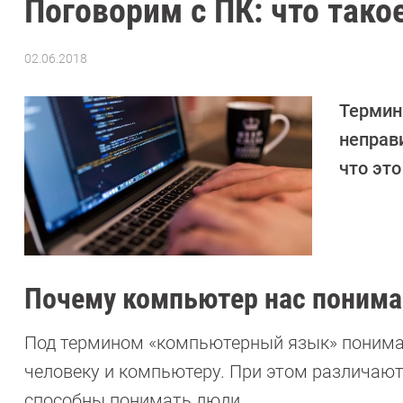
Поговорим с ПК: что так
02.06.2018
Автор:
Ольга
Дмитриева
Термин
неправ
что это
Почему компьютер нас понима
Под термином «компьютерный язык» понима
человеку и компьютеру. При этом различают
способны понимать люди.