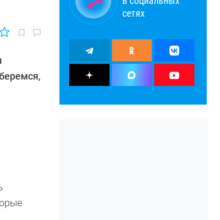
в социальных
сетях
я
беремся,
ь
торые