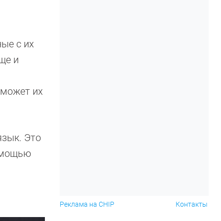
ые с их
ще и
 может их
язык. Это
помощью
Реклама на CHIP
Контакты