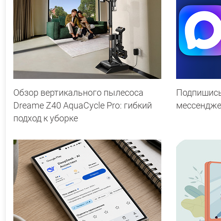
Обзор вертикального пылесоса
Подпишись
Dreame Z40 AquaCycle Pro: гибкий
мессендж
подход к уборке