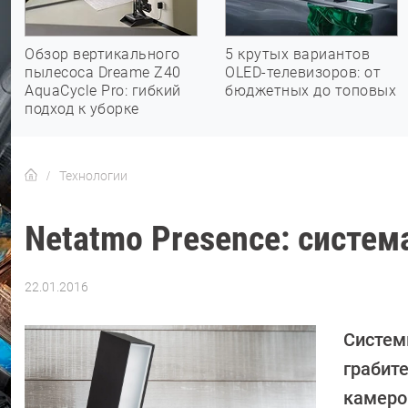
Обзор вертикального
5 крутых вариантов
пылесоса Dreame Z40
OLED-телевизоров: от
AquaCycle Pro: гибкий
бюджетных до топовых
подход к уборке
Технологии
Netatmo Presence: систе
22.01.2016
Автор:
Петр
Давыдов
Систем
грабите
камеро