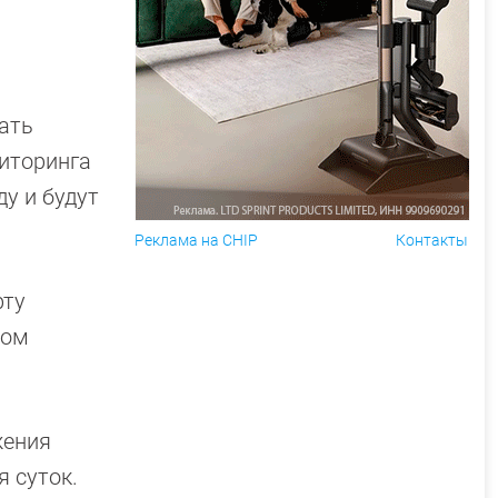
ать
ниторинга
у и будут
Реклама на CHIP
Контакты
рту
вом
жения
 суток.