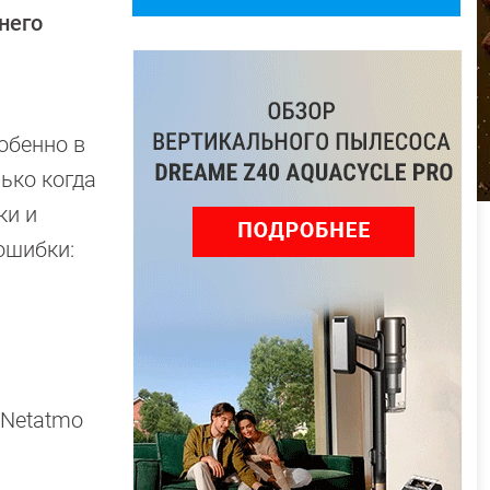
него
обенно в
ько когда
ки и
ошибки:
 Netatmo