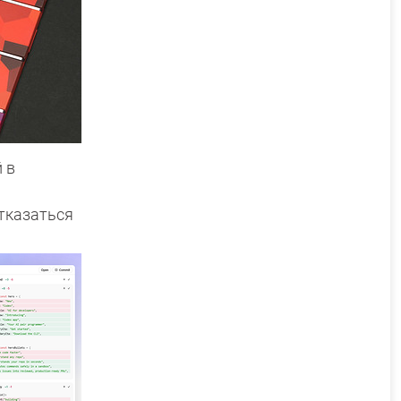
 в
тказаться