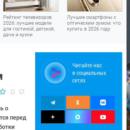
Рейтинг телевизоров
Лучшие смартфоны с
2026: лучшие модели
оптическим зумом: что
для гостиной, детской,
купить в 2026 году
дачи и кухни
Читайте нас
в социальных
м
сетях
ь о
ется перед
ботки