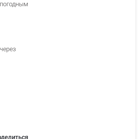
 погодным
 через
оделиться