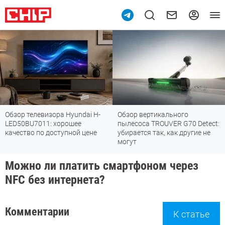
Обзор телевизора Hyundai H-
Обзор вертикального
LED50BU7011: хорошее
пылесоса TROUVER G70 Detect:
качество по доступной цене
убирается так, как другие не
могут
Можно ли платить смартфоном через
NFC без интернета?
Комментарии
К статье