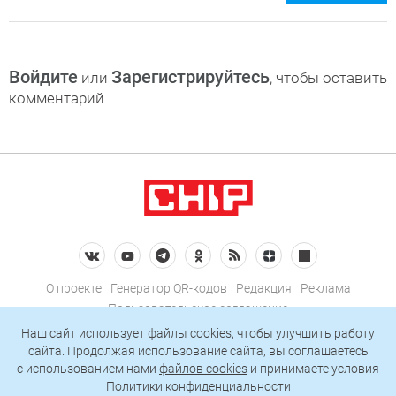
Войдите
Зарегистрируйтесь
или
, чтобы оставить
комментарий
О проекте
Генератор QR-кодов
Редакция
Реклама
Пользовательское соглашение
Политика конфиденциальности
Наш сайт использует файлы cookies, чтобы улучшить работу
сайта. Продолжая использование сайта, вы соглашаетесь
Подписаться на рассылку
c использованием нами
файлов cookies
и принимаете условия
Политики конфиденциальности