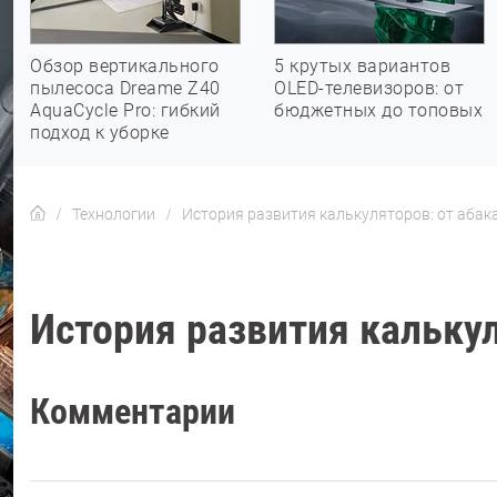
Обзор вертикального
5 крутых вариантов
пылесоса Dreame Z40
OLED-телевизоров: от
AquaCycle Pro: гибкий
бюджетных до топовых
подход к уборке
Технологии
История развития калькуляторов: от абак
История развития кальку
Комментарии