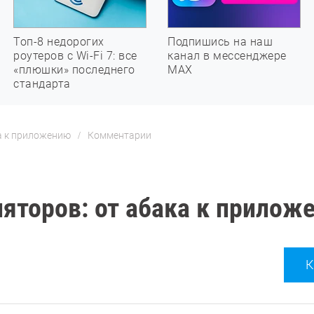
Топ-8 недорогих
Подпишись на наш
роутеров с Wi-Fi 7: все
канал в мессенджере
«плюшки» последнего
МАХ
стандарта
а к приложению
Комментарии
ляторов: от абака к прилож
К