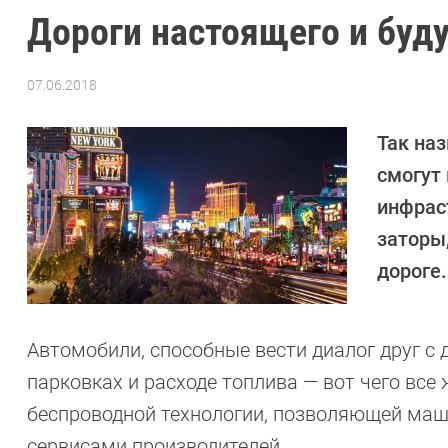
Дороги настоящего и буду
07.06.2018
Автор:
Ольга
Дмитриева
Так на
смогут
инфрас
заторы,
дороге.
Автомобили, способные вести диалог друг с 
парковках и расходе топлива — вот чего все ж
беспроводной технологии, позволяющей ма
сервисами производителей.