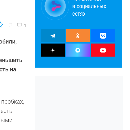
в социальных
сетях
1
обили,
меньшить
сть на
 пробках,
 есть
чными