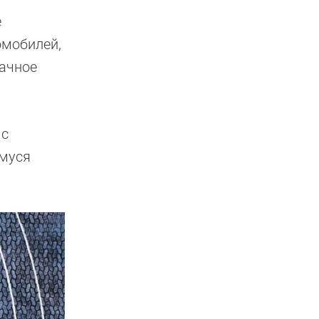
е
омобилей,
лачное
 с
емуся