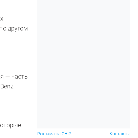
ых
 с другом
м
ния — часть
-Benz
екоторые
Реклама на CHIP
Контакты