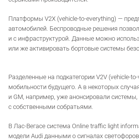
Платформы V2X (vehicle-to-everything) — пр
автомобилей. Беспроводные решения позвол
и с инфраструктурой. Данные можно исполь
или же активировать бортовые системы безо
Разделенные на подкатегории V2V (vehicle-to-ve
мобильности будущего. А в некоторых случа
и GM, например, уже анонсировали системы,
с собственными собратьями.
В Лас-Вегасе система Online traffic light in
модели Audi данными о сигналах светофоро