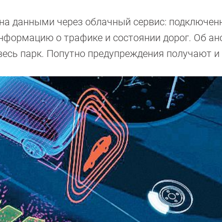
ена данными через облачный сервис: подключен
нформацию о трафике и состоянии дорог. Об а
весь парк. Попутно предупреждения получают и 