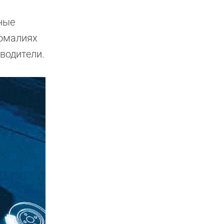
ные
номалиях
водители.