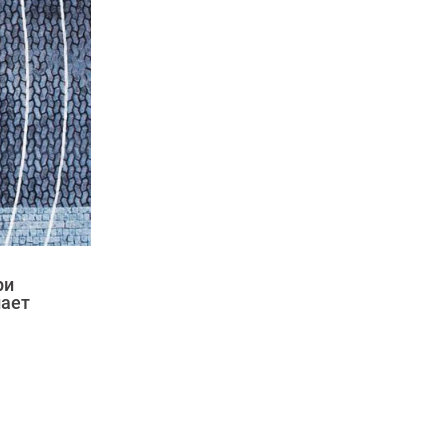
ри
нает