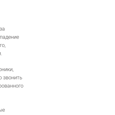
за
 падение
го,
.
оники,
о звонить
ированного
ые