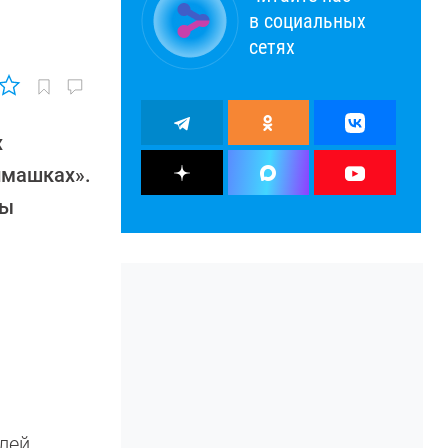
в социальных
сетях
х
имашках».
ты
лей