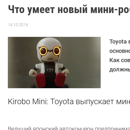
Что умеет новый мини-роб
14.10.2016
Автор:
Денис
Поповкин
Toyota
основн
Как со
должны
Kirobo Mini: Toyota выпускает ми
Ведущий японский автоконцерн предпринима