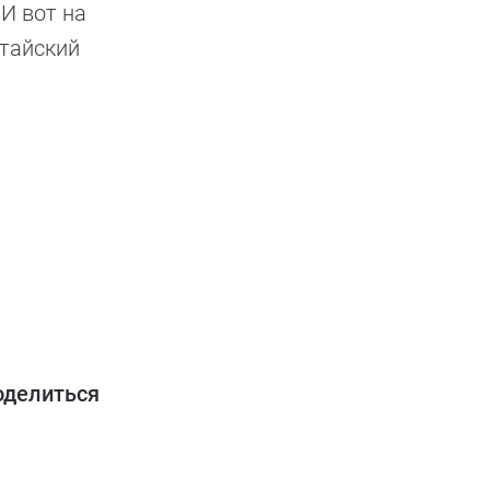
И вот на
итайский
оделиться