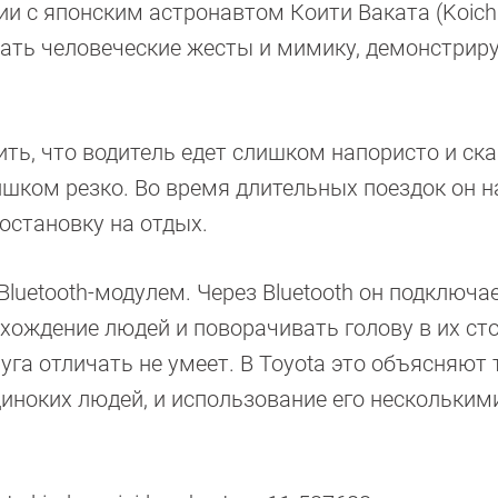
и с японским астронавтом Коити Ваката (Koichi
вать человеческие жесты и мимику, демонстрир
ить, что водитель едет слишком напористо и ск
лишком резко. Во время длительных поездок он 
 остановку на отдых.
luetooth-модулем. Через Bluetooth он подключае
хождение людей и поворачивать голову в их сто
га отличать не умеет. В Toyota это объясняют 
одиноких людей, и использование его нескольким