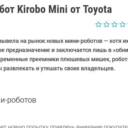
от Kirobo Mini от Toyota
 вывела на рынок новых мини-роботов — хотя и
ое предназначение и заключается лишь в «обн
временные преемники плюшевых мишек, робо
 развлекать и утешать своих владельцев.
ни-роботов
ет новую попытку привлечь внимание покупате