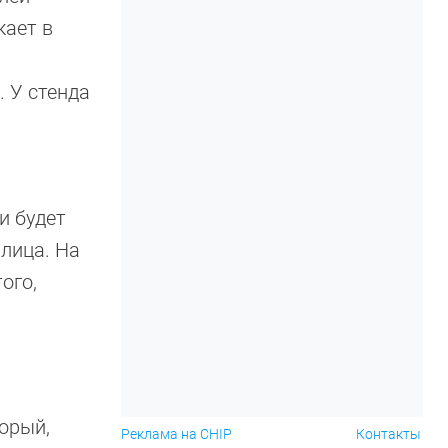
кает в
. У стенда
и будет
лица. На
ого,
торый,
Реклама на CHIP
Контакты