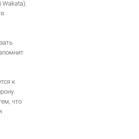
 Wakata).
уя
азать
напомнит
тся к
рону.
тем, что
и