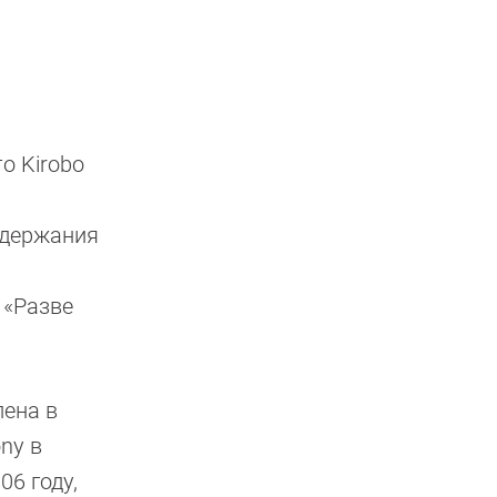
о Kirobo
ддержания
 «Разве
лена в
ny в
6 году,