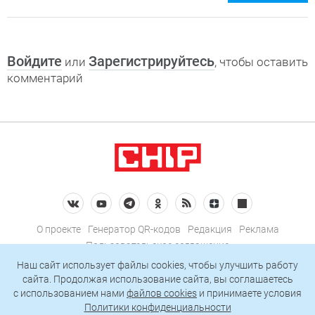
Войдите
Зарегистрируйтесь
или
, чтобы оставить
комментарий
О проекте
Генератор QR-кодов
Редакция
Реклама
Пользовательское соглашение
Политика конфиденциальности
Наш сайт использует файлы cookies, чтобы улучшить работу
сайта. Продолжая использование сайта, вы соглашаетесь
Подписаться на рассылку
c использованием нами
файлов cookies
и принимаете условия
Политики конфиденциальности