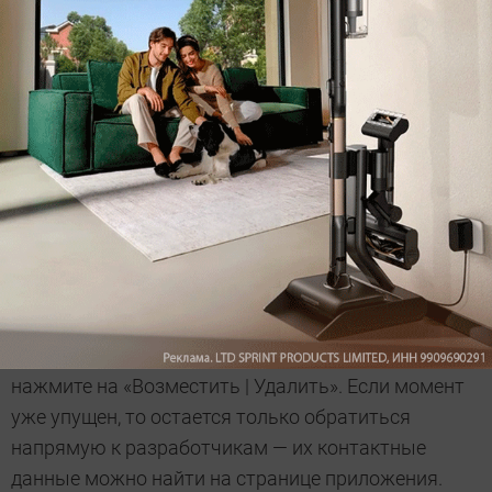
Следуя нескольким простым рекомендациям, вы
сможете не только помешать мошенникам
безнаказанно списывать деньги с вашего счета, но
и исправить последствия необдуманных покупок.
Если вы пожалели о том, что купили приложение,
его можно «вернуть в магазин» и получить платеж
обратно. Пользователям ОС Android придется
проявить расторопность: возврат возможен лишь
в первые 15 минут после покупки. Для этого
зайдите в Play Store и откройте пункт меню «Мои
приложения». Найдите нужную программу и
нажмите на «Возместить | Удалить». Если момент
уже упущен, то остается только обратиться
напрямую к разработчикам — их контактные
данные можно найти на странице приложения.