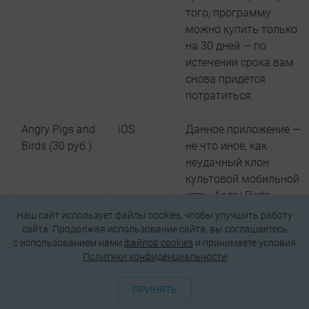
того, программу
можно купить только
на 30 дней — по
истечении срока вам
снова придется
потратиться.
Angry Pigs and
iOS
Данное приложение —
Birds (30 руб.)
не что иное, как
неудачный клон
культовой мобильной
игры Angry Birds.
Пользователей,
Наш сайт использует файлы cookies, чтобы улучшить работу
попавшихся на крючок
сайта. Продолжая использование сайта, вы соглашаетесь
c использованием нами
файлов cookies
и принимаете условия
и купивших такую
Политики конфиденциальности
подделку, ожидают
сплошные
ПРИНЯТЬ
разочарования: ни