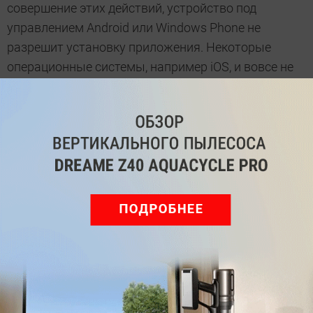
совершение этих действий, устройство под
управлением Android или Windows Phone не
разрешит установку приложения. Некоторые
операционные системы, например iOS, и вовсе не
показывают уведомления о том, что приложению
открывается доступ к личной информации —
разрешение запрашивается только для
определения GPS-координат. Начиная с версии iOS
6 и выше, пользователи смогут контролировать
доступ и к другим персональным данным.
Впрочем, это не играет большой роли, ведь
выбора, как правило, не остается — или вы
согласитесь на все требования приложения, или
должны будете от него отказаться.
Учимся избегать ловушек