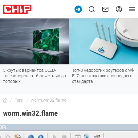
5 крутых вариантов OLED-
Топ-8 недорогих роутеров с Wi-
телевизоров: от бюджетных до
Fi 7: все «плюшки» последнего
топовых
стандарта
Теги
worm.win32.flame
worm.win32.flame