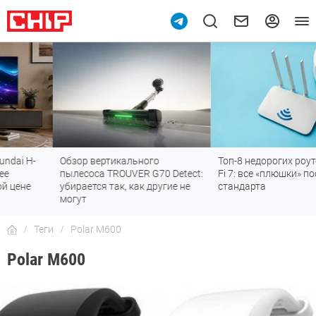
Обзор вертикального
Топ-8 недорогих роутеров с Wi-
пылесоса TROUVER G70 Detect:
Fi 7: все «плюшки» последнего
убирается так, как другие не
стандарта
могут
Теги
Polar M600
Polar M600