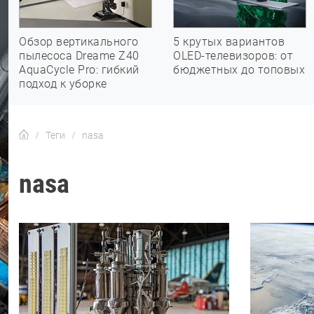
Обзор вертикального
5 крутых вариантов
пылесоса Dreame Z40
OLED-телевизоров: от
AquaCycle Pro: гибкий
бюджетных до топовых
подход к уборке
Теги
nasa
nasa