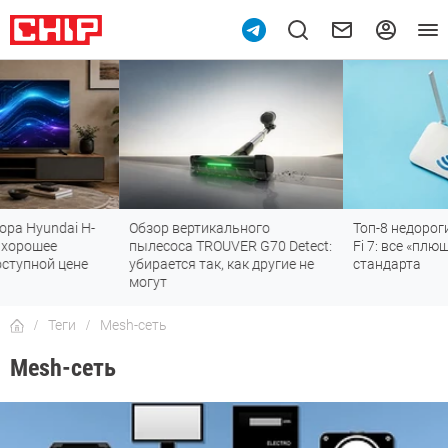
Обзор вертикального
Топ-8 недорогих роутеров с Wi-
пылесоса TROUVER G70 Detect:
Fi 7: все «плюшки» последнего
убирается так, как другие не
стандарта
могут
Теги
Mesh-сеть
Mesh-сеть