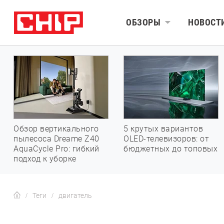
ОБЗОРЫ
НОВОСТ
Обзор вертикального
5 крутых вариантов
пылесоса Dreame Z40
OLED-телевизоров: от
AquaCycle Pro: гибкий
бюджетных до топовых
подход к уборке
Теги
двигатель