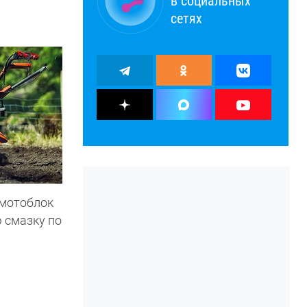
в социальных
сетях
 мотоблок
 смазку по